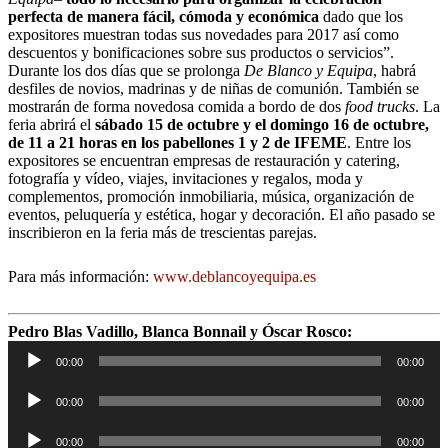
perfecta de manera fácil, cómoda y económica
dado que los
expositores muestran todas sus novedades para 2017 así como
descuentos y bonificaciones sobre sus productos o servicios”.
Durante los dos días que se prolonga
De Blanco y Equipa
, habrá
desfiles de novios, madrinas y de niñas de comunión. También se
mostrarán de forma novedosa comida a bordo de dos
food trucks
. La
feria abrirá el
sábado 15 de octubre y el domingo 16 de octubre,
de 11 a 21 horas en los pabellones 1 y 2 de IFEME
. Entre los
expositores se encuentran empresas de restauración y catering,
fotografía y vídeo, viajes, invitaciones y regalos, moda y
complementos, promoción inmobiliaria, música, organización de
eventos, peluquería y estética, hogar y decoración. El año pasado se
inscribieron en la feria más de trescientas parejas.
Para más información:
www.deblancoyequipa.es
Reproductor
Pedro Blas Vadillo, Blanca Bonnail y Óscar Rosco:
de
00:00
00:00
audio
Reproductor
00:00
00:00
de
audio
Reproductor
00:00
00:00
de