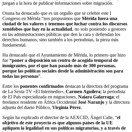
juegan a la hora de publicar informaciones sobre migración.
Osuna ha destacado que es un orgullo que se celebre este I
Congreso en Mérida “nos propusimos que
Mérida fuera una
ciudad de los valores y tenemos que luchar contra los discursos
xenófobos que hay en la actualidad
, no solo poniendo a gestores
en las administraciones públicas que den la cara y defiendan los
derechos humanos, sino también a los periodistas, la pieza más
fundamental.
Ha destacado que el Ayuntamiento de Mérida, lo primero que hizo
fue
“poner a disposición un centro de acogida temporal de
inmigrantes, por el que han pasado más de 300 personas,
porque las políticas sociales desde la administración son para
todas las personas
”.
Entre los
ponentes confirmados
destacan la directora del programa
de La Sexta TV «El Intermedio»,
Carmen Aguilera
; la periodista
de El País especializada en migraciones,
Naiara Galarraga
; el
freelance residente en África Occidental
José Naranjo
y la directora
adjunta del diario Público,
Virginia Pérez
.
Según ha explicado el director de la AEXCID, Ángel Calle, “
el
objetivo de este proyecto es que algunos países de la UE
apliquen la legalidad en sus políticas migratorias, y a través de