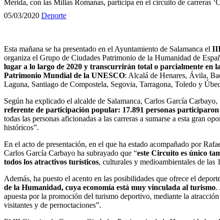
Mérida, con las Millas Romanas, participa en el circuito de carreras
05/03/2020
Deporte
Esta mañana se ha presentado en el Ayuntamiento de Salamanca el
II
organiza el Grupo de Ciudades Patrimonio de la Humanidad de España,
lugar a lo largo de 2020 y transcurrirán total o parcialmente en l
Patrimonio Mundial de la UNESCO
: Alcalá de Henares, Ávila, Ba
Laguna, Santiago de Compostela, Segovia, Tarragona, Toledo y Úbe
Según ha explicado el alcalde de Salamanca, Carlos García Carbayo, 
referente de participación popular: 17.891 personas participaron
todas las personas aficionadas a las carreras a sumarse a esta gran op
históricos”.
En el acto de presentación, en el que ha estado acompañado por Rafae
Carlos García Carbayo ha subrayado que “
este Circuito es único t
todos los atractivos turísticos
, culturales y medioambientales de las 
Además, ha puesto el acento en las posibilidades que ofrece el depor
de la Humanidad, cuya economía está muy vinculada al turismo
.
apuesta por la promoción del turismo deportivo, mediante la atracció
visitantes y de pernoctaciones”.