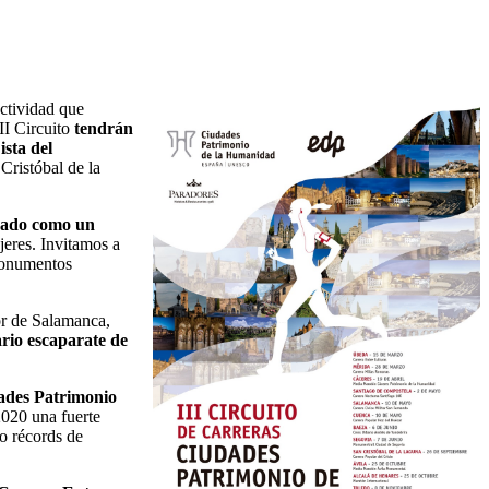
actividad que
II Circuito
tendrán
ista del
Cristóbal de la
idado como un
jeres. Invitamos a
 monumentos
or de Salamanca,
ario escaparate de
dades Patrimonio
2020 una fuerte
o récords de