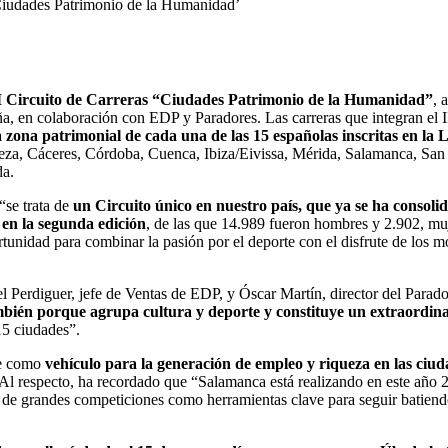
 ‘Ciudades Patrimonio de la Humanidad’
I Circuito de Carreras “Ciudades Patrimonio de la Humanidad”
, 
 en colaboración con EDP y Paradores. Las carreras que integran el I
a zona patrimonial de cada una de las 15 españolas inscritas en la L
eza, Cáceres, Córdoba, Cuenca, Ibiza/Eivissa, Mérida, Salamanca, San 
da.
“se trata de
un Circuito único en nuestro país, que ya se ha consol
 en la segunda edición
, de las que 14.989 fueron hombres y 2.902, mu
ortunidad para combinar la pasión por el deporte con el disfrute de los
l Perdiguer, jefe de Ventas de EDP, y Óscar Martín, director del Parad
ambién porque agrupa cultura y deporte y constituye un extraordin
15 ciudades”.
te como
vehículo para la generación de empleo y riqueza en las ciu
 Al respecto, ha recordado que “Salamanca está realizando en este año 
n de grandes competiciones como herramientas clave para seguir batiend