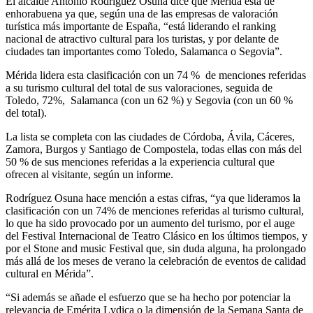
El alcalde Antonio Rodríguez Osuna dice que Mérida está de
enhorabuena ya que, según una de las empresas de valoración
turística más importante de España, “está liderando el ranking
nacional de atractivo cultural para los turistas, y por delante de
ciudades tan importantes como Toledo, Salamanca o Segovia”.
Mérida lidera esta clasificación con un 74 % de menciones referidas
a su turismo cultural del total de sus valoraciones, seguida de
Toledo, 72%, Salamanca (con un 62 %) y Segovia (con un 60 %
del total).
La lista se completa con las ciudades de Córdoba, Ávila, Cáceres,
Zamora, Burgos y Santiago de Compostela, todas ellas con más del
50 % de sus menciones referidas a la experiencia cultural que
ofrecen al visitante, según un informe.
Rodríguez Osuna hace mención a estas cifras, “ya que lideramos la
clasificación con un 74% de menciones referidas al turismo cultural,
lo que ha sido provocado por un aumento del turismo, por el auge
del Festival Internacional de Teatro Clásico en los últimos tiempos, y
por el Stone and music Festival que, sin duda alguna, ha prolongado
más allá de los meses de verano la celebración de eventos de calidad
cultural en Mérida”.
“Si además se añade el esfuerzo que se ha hecho por potenciar la
relevancia de Emérita Lvdica o la dimensión de la Semana Santa de