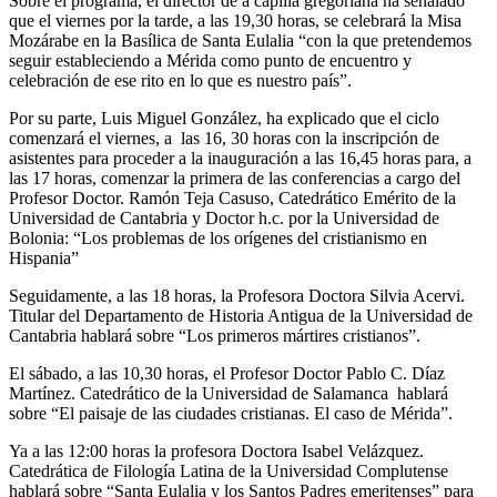
Sobre el programa, el director de a capilla gregoriana ha señalado
que el viernes por la tarde, a las 19,30 horas, se celebrará la Misa
Mozárabe en la Basílica de Santa Eulalia “con la que pretendemos
seguir estableciendo a Mérida como punto de encuentro y
celebración de ese rito en lo que es nuestro país”.
Por su parte, Luis Miguel González, ha explicado que el ciclo
comenzará el viernes, a las 16, 30 horas con la inscripción de
asistentes para proceder a la inauguración a las 16,45 horas para, a
las 17 horas, comenzar la primera de las conferencias a cargo del
Profesor Doctor. Ramón Teja Casuso, Catedrático Emérito de la
Universidad de Cantabria y Doctor h.c. por la Universidad de
Bolonia: “Los problemas de los orígenes del cristianismo en
Hispania”
Seguidamente, a las 18 horas, la Profesora Doctora Silvia Acervi.
Titular del Departamento de Historia Antigua de la Universidad de
Cantabria hablará sobre “Los primeros mártires cristianos”.
El sábado, a las 10,30 horas, el Profesor Doctor Pablo C. Díaz
Martínez. Catedrático de la Universidad de Salamanca hablará
sobre “El paisaje de las ciudades cristianas. El caso de Mérida”.
Ya a las 12:00 horas la profesora Doctora Isabel Velázquez.
Catedrática de Filología Latina de la Universidad Complutense
hablará sobre “Santa Eulalia y los Santos Padres emeritenses” para