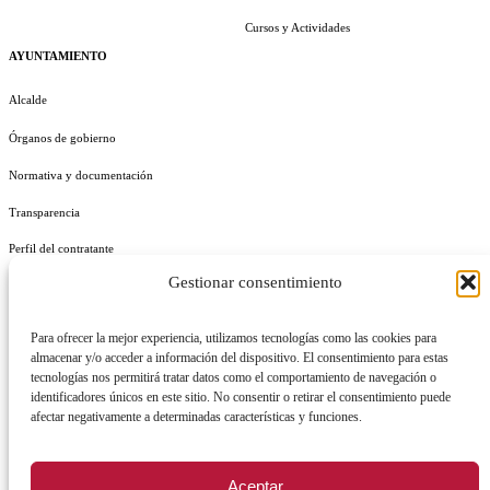
Cursos y Actividades
AYUNTAMIENTO
Alcalde
Órganos de gobierno
Normativa y documentación
Transparencia
Perfil del contratante
Gestionar consentimiento
Plan de Medidas Antifraude
Identidad Corporativa
Para ofrecer la mejor experiencia, utilizamos tecnologías como las cookies para
almacenar y/o acceder a información del dispositivo. El consentimiento para estas
tecnologías nos permitirá tratar datos como el comportamiento de navegación o
identificadores únicos en este sitio. No consentir o retirar el consentimiento puede
afectar negativamente a determinadas características y funciones.
AVISO LEGAL
POLÍTICA DE PRIVACIDAD
POLÍTICA DE COOKIES
Aceptar
POLÍTICA DE SEGURIDAD
REGISTRO DE ACTIVIDADES DE TRATAMIENTO