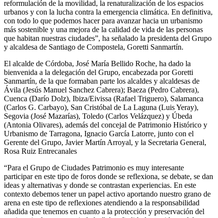
reformulación de la movilidad, la renaturalización de los espacios
urbanos y con la lucha contra la emergencia climática. En definitiva,
con todo lo que podemos hacer para avanzar hacia un urbanismo
más sostenible y una mejora de la calidad de vida de las personas
que habitan nuestras ciudades”, ha señalado la presidenta del Grupo
y alcaldesa de Santiago de Compostela, Goretti Sanmartín.
El alcalde de Córdoba, José María Bellido Roche, ha dado la
bienvenida a la delegación del Grupo, encabezada por Goretti
Sanmartín, de la que formaban parte los alcaldes y alcaldesas de
Ávila (Jesús Manuel Sanchez Cabrera); Baeza (Pedro Cabrera),
Cuenca (Darío Dolz), Ibiza/Eivissa (Rafael Triguero), Salamanca
(Carlos G. Carbayo), San Cristóbal de La Laguna (Luis Yeray),
Segovia (José Mazarías), Toledo (Carlos Velázquez) y Úbeda
(Antonia Olivares), además del concejal de Patrimonio Histórico y
Urbanismo de Tarragona, Ignacio García Latorre, junto con el
Gerente del Grupo, Javier Martín Arroyal, y la Secretaria General,
Rosa Ruiz Entrecanales
“Para el Grupo de Ciudades Patrimonio es muy interesante
participar en este tipo de foros donde se reflexiona, se debate, se dan
ideas y alternativas y donde se contrastan experiencias. En este
contexto debemos tener un papel activo aportando nuestro grano de
arena en este tipo de reflexiones atendiendo a la responsabilidad
añadida que tenemos en cuanto a la protección y preservación del