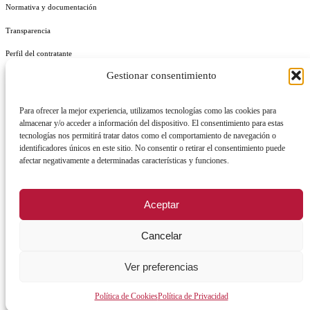
Normativa y documentación
Transparencia
Perfil del contratante
Gestionar consentimiento
Plan de Medidas Antifraude
Identidad Corporativa
Para ofrecer la mejor experiencia, utilizamos tecnologías como las cookies para
almacenar y/o acceder a información del dispositivo. El consentimiento para estas
tecnologías nos permitirá tratar datos como el comportamiento de navegación o
identificadores únicos en este sitio. No consentir o retirar el consentimiento puede
afectar negativamente a determinadas características y funciones.
AVISO LEGAL
POLÍTICA DE PRIVACIDAD
POLÍTICA DE COOKIES
Aceptar
POLÍTICA DE SEGURIDAD
REGISTRO DE ACTIVIDADES DE TRATAMIENTO
Cancelar
Facebook
X
Instagram
YouTu
Ver preferencias
Política de Cookies
Política de Privacidad