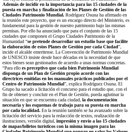
Además de incidir en la importancia para las 15 ciudades de la
puesta en marcha y finalización de los Planes de Gestión de las
Ciudades Patrimonio Mundial.
Rodríguez Osuna ha afirmado en
la reunión este proyecto, que es un encargo directo del Ministerio, es
fundamental para la gestión de nuestro patrimonio bajo las mismas
premisas. Por ello ha anunciado que para el conjunto de las 15
ciudades que componen el Grupo Ciudades Patrimonio de la
Humanidad “
se pretende desarrollar un estudio base que facilite
la elaboración de estos Planes de Gestión por cada Ciudad
”,
incide el alcalde emeritense. La Convención de Patrimonio Mundial
de UNESCO insiste desde hace décadas en la necesidad de que
estos bienes sean gestionados de acuerdo a unas normas concretas.
“Para ello
es preceptivo que cada bien Patrimonio Mundial
disponga de un Plan de Gestión propio acorde con las
directrices emitidas en los manuales prácticos publicados por el
Centro de Patrimonio Mundial
”, explica Rodríguez Osuna. El
Grupo ha sacado a licitación el concurso para el estudio que, con el
fin de obtener y concluir en el Plan de Gestión, pueda aglutinar la
situación en que se encuentra cada ciudad,
la documentación
necesaria y los esquemas de trabajo para su puesta en marcha
por cada localidad.
En la reunión también se ha avanzado sobre la
licitación del servicio para la redacción de textos, realización de
ilustraciones, versión digital,
impresión y envío a las 15 ciudades
de mapas/folletos turísticos con la misma imagen para las
Ciudades Patrimonio Mundial que pongan en valor los Valores