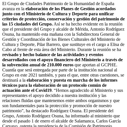
El Grupo de Ciudades Patrimonio de la Humanidad de España
avanza en la
elaboración de los Planes de Gestión acordados
junto con el Ministerio de Cultura y Deporte para unificar
criterios de protección, conservación y gestión del patrimonio de
las 15 ciudades del Grupo.
Así se ha hecho evidente en la reunión
que el presidente del Grupo y alcalde de Mérida, Antonio Rodríguez
Osuna, ha mantenido esta mañana con la Subdirectora General de
Gestión y Coordinación de los Bienes Culturales del Ministerio de
Cultura y Deporte, Pilar Barrero, que sustituye en el cargo a Elisa de
Cabo al frente de esta área del Ministerio. Durante la reunión se ha
revisado y hecho balance de las actividades y eventos
desarrollados con el apoyo financiero del Ministerio a través de
la subvención anual de 210.000 euros
que aportan al GCPHE.
Cuantía que será entregada por parte de la institución nacional al
Grupo en este 2021 también, y para el que, entre otras cuestiones, se
destinará a la
elaboración y puesta en marcha de los informes
técnicos para la elaboración de un protocolo común de
actuación ante el Covid19
. “Hemos agradecido al Ministerio y sus
representantes el apoyo decidido a nuestra institución y las
relaciones fluidas que mantenemos entre ambos organismos y que
son fundamentales para la protección y promoción de nuestro
patrimonio”, ha destacado Rodríguez Osuna. El presidente del
Grupo, Antonio Rodríguez Osuna, ha informado al ministerio que
desde el pasado 1 de enero el alcalde de Salamanca, Carlos García
Carvayo, ostenta la presidencia de la Comisión de Patrimonio.