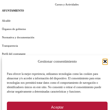
Cursos y Actividades
AYUNTAMIENTO
Alcalde
Órganos de gobierno
Normativa y documentación
Transparencia
Perfil del contratante
Gestionar consentimiento
Plan de Medidas Antifraude
Identidad Corporativa
Para ofrecer la mejor experiencia, utilizamos tecnologías como las cookies para
almacenar y/o acceder a información del dispositivo. El consentimiento para estas
tecnologías nos permitirá tratar datos como el comportamiento de navegación o
identificadores únicos en este sitio. No consentir o retirar el consentimiento puede
afectar negativamente a determinadas características y funciones.
AVISO LEGAL
POLÍTICA DE PRIVACIDAD
POLÍTICA DE COOKIES
Aceptar
POLÍTICA DE SEGURIDAD
REGISTRO DE ACTIVIDADES DE TRATAMIENTO