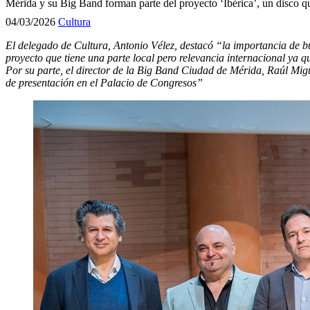
Mérida y su Big Band forman parte del proyecto ‘Ibérica’, un disco q
04/03/2026
Cultura
El delegado de Cultura, Antonio Vélez, destacó “la importancia de bus
proyecto que tiene una parte local pero relevancia internacional ya 
Por su parte, el director de la Big Band Ciudad de Mérida, Raúl Migu
de presentación en el Palacio de Congresos”