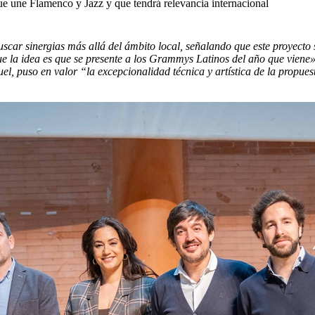
ue une Flamenco y Jazz y que tendrá relevancia internacional
car sinergias más allá del ámbito local, señalando que este proyecto su
que la idea es que se presente a los Grammys Latinos del año que viene
el, puso en valor “la excepcionalidad técnica y artística de la propu