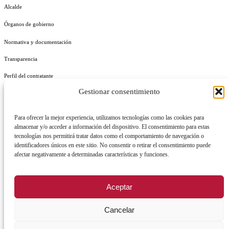
Alcalde
Órganos de gobierno
Normativa y documentación
Transparencia
Perfil del contratante
Gestionar consentimiento
Plan de Medidas Antifraude
Identidad Corporativa
Para ofrecer la mejor experiencia, utilizamos tecnologías como las cookies para
almacenar y/o acceder a información del dispositivo. El consentimiento para estas
tecnologías nos permitirá tratar datos como el comportamiento de navegación o
identificadores únicos en este sitio. No consentir o retirar el consentimiento puede
afectar negativamente a determinadas características y funciones.
AVISO LEGAL
POLÍTICA DE PRIVACIDAD
POLÍTICA DE COOKIES
Aceptar
POLÍTICA DE SEGURIDAD
REGISTRO DE ACTIVIDADES DE TRATAMIENTO
Cancelar