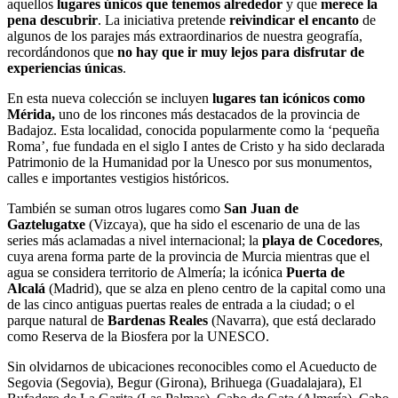
aquellos
lugares únicos que tenemos alrededor
y que
merece la
pena descubrir
. La iniciativa pretende
reivindicar el encanto
de
algunos de los parajes más extraordinarios de nuestra geografía,
recordándonos que
no hay que ir muy lejos para disfrutar de
experiencias únicas
.
En esta nueva colección se incluyen
lugares tan icónicos como
Mérida,
uno de los rincones más destacados de la provincia de
Badajoz. Esta localidad, conocida popularmente como la ‘pequeña
Roma’, fue fundada en el siglo I antes de Cristo y ha sido declarada
Patrimonio de la Humanidad por la Unesco por sus monumentos,
calles e importantes vestigios históricos.
También se suman otros lugares como
San Juan de
Gaztelugatxe
(Vizcaya), que ha sido el escenario de una de las
series más aclamadas a nivel internacional; la
playa de Cocedores
,
cuya arena forma parte de la provincia de Murcia mientras que el
agua se considera territorio de Almería; la icónica
Puerta de
Alcalá
(Madrid), que se alza en pleno centro de la capital como una
de las cinco antiguas puertas reales de entrada a la ciudad; o el
parque natural de
Bardenas Reales
(Navarra), que está declarado
como Reserva de la Biosfera por la UNESCO.
Sin olvidarnos de ubicaciones reconocibles como el Acueducto de
Segovia (Segovia), Begur (Girona), Brihuega (Guadalajara), El