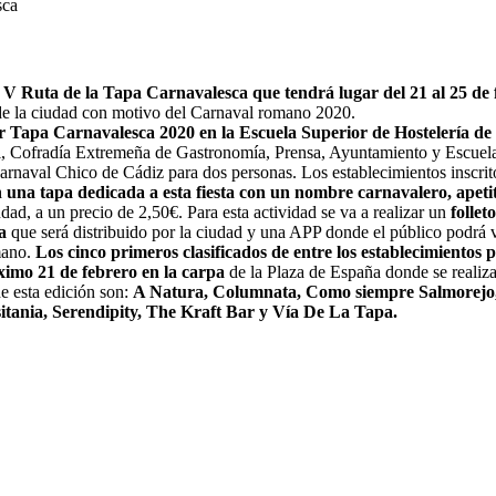
sca
a
V Ruta de la Tapa Carnavalesca que tendrá lugar del 21 al 25 de 
a de la ciudad con motivo del Carnaval romano 2020.
 Tapa Carnavalesca 2020 en la Escuela Superior de Hostelería d
l, Cofradía Extremeña de Gastronomía, Prensa, Ayuntamiento y Escuela
arnaval Chico de Cádiz para dos personas. Los establecimientos inscrito
una tapa dedicada a esta fiesta con un nombre carnavalero, apetit
dad, a un precio de 2,50€. Para esta actividad se va a realizar un
follet
a
que será distribuido por la ciudad y una APP donde el público podrá 
mano.
Los cinco primeros clasificados de entre los establecimientos p
imo 21 de febrero en la carpa
de la Plaza de España donde se realizar
e esta edición son:
A Natura, Columnata, Como siempre Salmorejo
tania, Serendipity, The Kraft Bar y Vía De La Tapa.