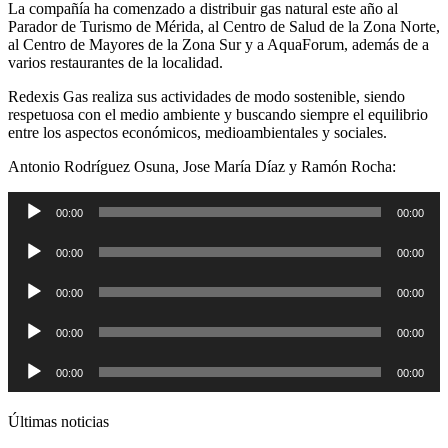
La compañía ha comenzado a distribuir gas natural este año al
Parador de Turismo de Mérida, al Centro de Salud de la Zona Norte,
al Centro de Mayores de la Zona Sur y a AquaForum, además de a
varios restaurantes de la localidad.
Redexis Gas realiza sus actividades de modo sostenible, siendo
respetuosa con el medio ambiente y buscando siempre el equilibrio
entre los aspectos económicos, medioambientales y sociales.
Antonio Rodríguez Osuna, Jose María Díaz y Ramón Rocha:
Reproductor
00:00
00:00
de
audio
Reproductor
00:00
00:00
de
audio
Reproductor
00:00
00:00
de
audio
Reproductor
00:00
00:00
de
audio
Reproductor
00:00
00:00
de
audio
Últimas noticias