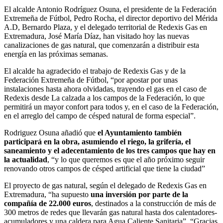
El alcalde Antonio Rodríguez Osuna, el presidente de la Federación
Extremeña de Fútbol, Pedro Rocha, el director deportivo del Mérida
A.D, Bernardo Plaza, y el delegado territorial de Redexis Gas en
Extremadura, José María Díaz, han visitado hoy las nuevas
canalizaciones de gas natural, que comenzarán a distribuir esta
energía en las próximas semanas.
El alcalde ha agradecido el trabajo de Redexis Gas y de la
Federación Extremeña de Fútbol, “por apostar por unas
instalaciones hasta ahora olvidadas, trayendo el gas en el caso de
Redexis desde La calzada a los campos de la Federación, lo que
permitirá un mayor confort para todos y, en el caso de la Federación,
en el arreglo del campo de césped natural de forma especial”.
Rodriguez Osuna añadió que
el Ayuntamiento también
participará en la obra, asumiendo el riego, la grifería, el
saneamiento y el adecentamiento de los tres campos que hay en
la actualidad
, “y lo que queremos es que el año próximo seguir
renovando otros campos de césped artificial que tiene la ciudad”
El proyecto de gas natural, según el delegado de Redexis Gas en
Extremadura, “ha supuesto
una inversión por parte de la
compañía de 22.000 euros
, destinados a la construcción de más de
300 metros de redes que llevarán gas natural hasta dos calentadores-
acumuladores y una caldera para Agua Caliente Sanitaria”. “Gracias