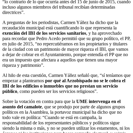
“lo contrario de lo que ocurría antes del 15 de junio de 2015, cuando
incluso algunos miembros del tribunal recibían determinadas
directrices”.
A preguntas de los periodistas, Carmen Yáñez ha dicho que la
recaudación municipal está cuantificando lo que representa la
exención del IBI de los servicios sanitarios
, y ha aprovechado
para recordar que Pedro Acedo permitió que su grupo político, el PP,
en julio de 2015, “no repercutiéramos en los propietarios y titulares
de la ciudad con un patrimonio de mayor riqueza el IBI, que vamos
a dejar de cobrar en el Ayuntamiento, porque entendía el PP que no
era un impuesto que afectara a aquellos que tienen una mayor
riqueza y patrimonio”.
Al hilo de esta cuestión, Carmen Yáñez señaló que, “sí teníamos que
empezar a plantearnos
por qué al Arzobispado no se le cobra el
IBI de los edificios o inmuebles que no prestan un servicio
público
, como pueden ser los servicios religiosos”.
Sobre la votación en contra para que la
UME intervenga en el
asunto del camalote
, que se produjo por parte de algunos grupos
políticos en la Asamblea, la portavoz municipal ha dicho que no
todo vale en política: “Cuando se está en campaña, la
responsabilidad de los representantes públicos y políticos sigue
siendo la misma o más, y no se pueden utilizar los estamentos, ni los