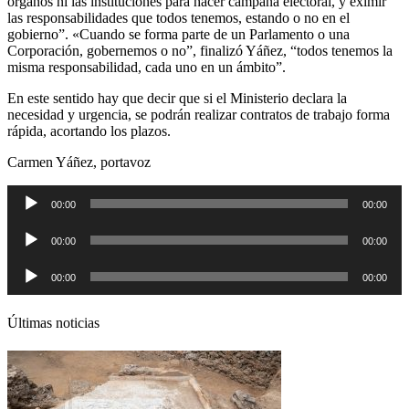
órganos ni las instituciones para hacer campaña electoral, y eximir
las responsabilidades que todos tenemos, estando o no en el
gobierno”. «Cuando se forma parte de un Parlamento o una
Corporación, gobernemos o no”, finalizó Yáñez, “todos tenemos la
misma responsabilidad, cada uno en un ámbito”.
En este sentido hay que decir que si el Ministerio declara la
necesidad y urgencia, se podrán realizar contratos de trabajo forma
rápida, acortando los plazos.
Carmen Yáñez, portavoz
Reproductor
00:00
00:00
de
audio
Reproductor
00:00
00:00
de
audio
Reproductor
00:00
00:00
de
audio
Últimas noticias