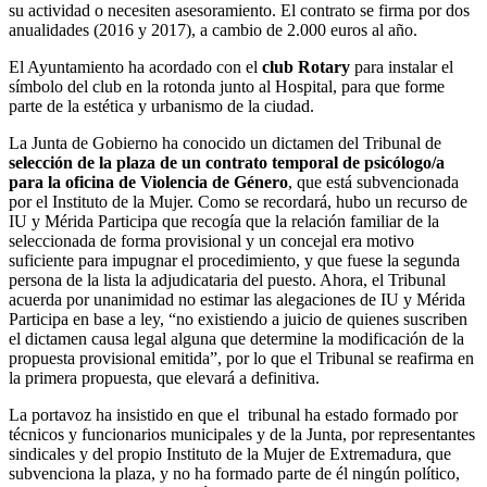
su actividad o necesiten asesoramiento. El contrato se firma por dos
anualidades (2016 y 2017), a cambio de 2.000 euros al año.
El Ayuntamiento ha acordado con el
club Rotary
para instalar el
símbolo del club en la rotonda junto al Hospital, para que forme
parte de la estética y urbanismo de la ciudad.
La Junta de Gobierno ha conocido un dictamen del Tribunal de
selección de la plaza de un contrato temporal de psicólogo/a
para la oficina de Violencia de Género
, que está subvencionada
por el Instituto de la Mujer. Como se recordará, hubo un recurso de
IU y Mérida Participa que recogía que la relación familiar de la
seleccionada de forma provisional y un concejal era motivo
suficiente para impugnar el procedimiento, y que fuese la segunda
persona de la lista la adjudicataria del puesto. Ahora, el Tribunal
acuerda por unanimidad no estimar las alegaciones de IU y Mérida
Participa en base a ley, “no existiendo a juicio de quienes suscriben
el dictamen causa legal alguna que determine la modificación de la
propuesta provisional emitida”, por lo que el Tribunal se reafirma en
la primera propuesta, que elevará a definitiva.
La portavoz ha insistido en que el tribunal ha estado formado por
técnicos y funcionarios municipales y de la Junta, por representantes
sindicales y del propio Instituto de la Mujer de Extremadura, que
subvenciona la plaza, y no ha formado parte de él ningún político,