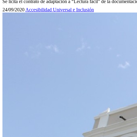
Se licita el contrato de adaptación a “Lectura fácil” de la documentac
24/09/2020
Accesibilidad Universal e Inclusión