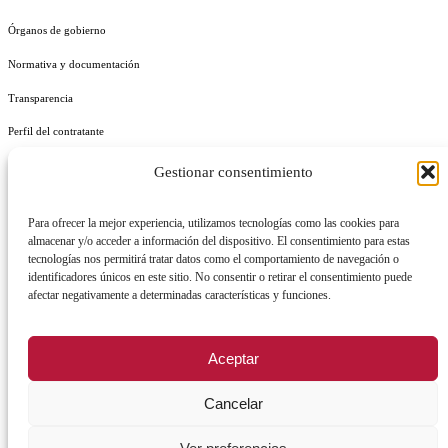
Órganos de gobierno
Normativa y documentación
Transparencia
Perfil del contratante
Plan de Medidas Antifraude
Gestionar consentimiento
Identidad Corporativa
Para ofrecer la mejor experiencia, utilizamos tecnologías como las cookies para
almacenar y/o acceder a información del dispositivo. El consentimiento para estas
tecnologías nos permitirá tratar datos como el comportamiento de navegación o
identificadores únicos en este sitio. No consentir o retirar el consentimiento puede
afectar negativamente a determinadas características y funciones.
AVISO LEGAL
POLÍTICA DE PRIVACIDAD
POLÍTICA DE COOKIES
POLÍTICA DE SEGURIDAD
REGISTRO DE ACTIVIDADES DE TRATAMIENTO
Aceptar
Cancelar
Facebook
X
Instagram
YouTu