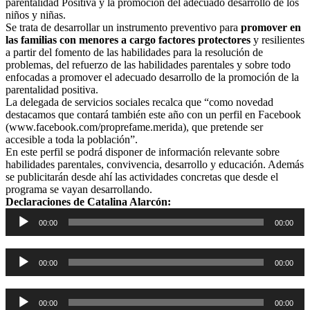
parentalidad Positiva y la promoción del adecuado desarrollo de los
niños y niñas.
Se trata de desarrollar un instrumento preventivo para
promover en
las familias con menores a cargo factores protectores
y resilientes
a partir del fomento de las habilidades para la resolución de
problemas, del refuerzo de las habilidades parentales y sobre todo
enfocadas a promover el adecuado desarrollo de la promoción de la
parentalidad positiva.
La delegada de servicios sociales recalca que “como novedad
destacamos que contará también este año con un perfil en Facebook
(
www.facebook.com/proprefame.merida
), que pretende ser
accesible a toda la población”.
En este perfil se podrá disponer de información relevante sobre
habilidades parentales, convivencia, desarrollo y educación. Además
se publicitarán desde ahí las actividades concretas que desde el
programa se vayan desarrollando.
Declaraciones de Catalina Alarcón:
Reproductor
00:00
00:00
de
audio
Reproductor
00:00
00:00
de
audio
Reproductor
00:00
00:00
de