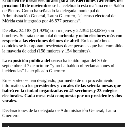
El
sorteo de mesas electorales para las Elecciones Generales del
próximo 10 de noviembre
se ha celebrado esta mañana en el Salón
de Plenos. Como ha señalado la delegada municipal de
Administración General, Laura Guerrero, “el censo electoral de
Mérida está integrado por 46.577 personas”.
De ellas, 24.183 (51,92%) son mujeres y 22.394 (48,08%) son
hombres. Se trata de un total de
ochenta y ocho electores más con
respecto a las elecciones del mes de abril
. En los próximos
comicios se incorporan trescientas doce personas que han cumplido
la mayoría de edad (158 mujeres y 154 hombres).
La
exposición pública del censo
ha tenido lugar del 30 de
septiembre al 7 de octubre “y no ha habido ni reclamaciones ni
incidencias” ha explicado Guerrero.
En el sorteo se han designado, por medio de un procedimiento
informático, a los
presidentes y vocales de las setenta mesas que
habrá en la ciudad organizadas en 41 secciones y 23 colegios
electorales. Cada mesa está compuesta por un presidente y dos
vocales.
Declaraciones de la delegada de Administración General, Laura
Guerrero:
Reproductor