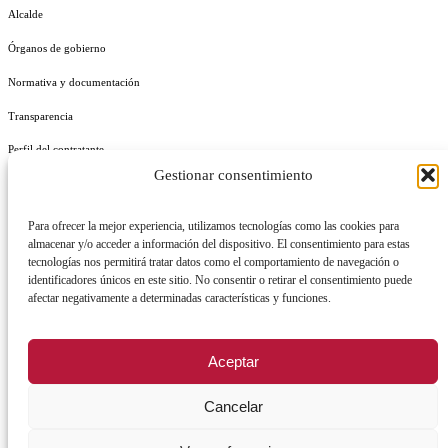
Alcalde
Órganos de gobierno
Normativa y documentación
Transparencia
Perfil del contratante
Gestionar consentimiento
Plan de Medidas Antifraude
Identidad Corporativa
Para ofrecer la mejor experiencia, utilizamos tecnologías como las cookies para
almacenar y/o acceder a información del dispositivo. El consentimiento para estas
tecnologías nos permitirá tratar datos como el comportamiento de navegación o
identificadores únicos en este sitio. No consentir o retirar el consentimiento puede
afectar negativamente a determinadas características y funciones.
AVISO LEGAL
POLÍTICA DE PRIVACIDAD
POLÍTICA DE COOKIES
Aceptar
POLÍTICA DE SEGURIDAD
REGISTRO DE ACTIVIDADES DE TRATAMIENTO
Cancelar