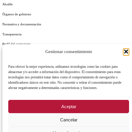
Alcalde
Órganos de gobierno
Normativa y documentación
Transparencia
Perfil del contratante
Gestionar consentimiento
Plan de Medidas Antifraude
Identidad Corporativa
Para ofrecer la mejor experiencia, utilizamos tecnologías como las cookies para
almacenar y/o acceder a información del dispositivo. El consentimiento para estas
tecnologías nos permitirá tratar datos como el comportamiento de navegación o
identificadores únicos en este sitio. No consentir o retirar el consentimiento puede
afectar negativamente a determinadas características y funciones.
AVISO LEGAL
POLÍTICA DE PRIVACIDAD
POLÍTICA DE COOKIES
Aceptar
POLÍTICA DE SEGURIDAD
REGISTRO DE ACTIVIDADES DE TRATAMIENTO
Cancelar