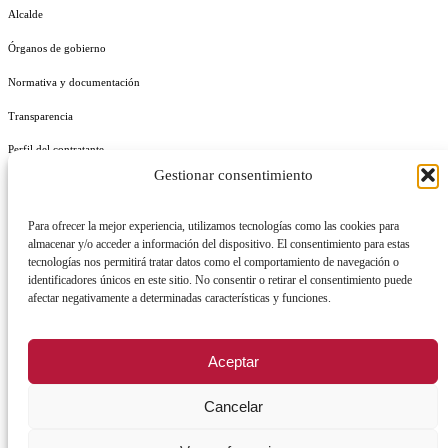
Alcalde
Órganos de gobierno
Normativa y documentación
Transparencia
Perfil del contratante
Gestionar consentimiento
Plan de Medidas Antifraude
Identidad Corporativa
Para ofrecer la mejor experiencia, utilizamos tecnologías como las cookies para
almacenar y/o acceder a información del dispositivo. El consentimiento para estas
tecnologías nos permitirá tratar datos como el comportamiento de navegación o
identificadores únicos en este sitio. No consentir o retirar el consentimiento puede
afectar negativamente a determinadas características y funciones.
AVISO LEGAL
POLÍTICA DE PRIVACIDAD
POLÍTICA DE COOKIES
Aceptar
POLÍTICA DE SEGURIDAD
REGISTRO DE ACTIVIDADES DE TRATAMIENTO
Cancelar