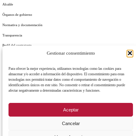
Alcalde
Órganos de gobierno
Normativa y documentación
Transparencia
Perfil del contratante
Gestionar consentimiento
Plan de Medidas Antifraude
Identidad Corporativa
Para ofrecer la mejor experiencia, utilizamos tecnologías como las cookies para
almacenar y/o acceder a información del dispositivo. El consentimiento para estas
tecnologías nos permitirá tratar datos como el comportamiento de navegación o
identificadores únicos en este sitio. No consentir o retirar el consentimiento puede
afectar negativamente a determinadas características y funciones.
AVISO LEGAL
POLÍTICA DE PRIVACIDAD
POLÍTICA DE COOKIES
Aceptar
POLÍTICA DE SEGURIDAD
REGISTRO DE ACTIVIDADES DE TRATAMIENTO
Cancelar