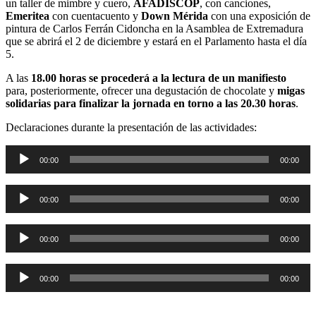
un taller de mimbre y cuero,
AFADISCOP
, con canciones,
Emeritea
con cuentacuento y
Down Mérida
con una exposición de
pintura de Carlos Ferrán Cidoncha en la Asamblea de Extremadura
que se abrirá el 2 de diciembre y estará en el Parlamento hasta el día
5.
A las
18.00 horas se procederá a la lectura de un manifiesto
para, posteriormente, ofrecer una degustación de chocolate y
migas
solidarias para finalizar la jornada en torno a las 20.30 horas
.
Declaraciones durante la presentación de las actividades:
Reproductor
00:00
00:00
de
audio
Reproductor
00:00
00:00
de
audio
Reproductor
00:00
00:00
de
audio
Reproductor
00:00
00:00
de
audio