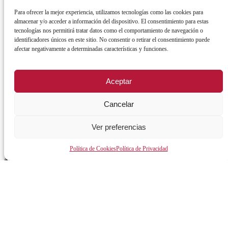
Para ofrecer la mejor experiencia, utilizamos tecnologías como las cookies para
Órganos de gobierno
almacenar y/o acceder a información del dispositivo. El consentimiento para estas
tecnologías nos permitirá tratar datos como el comportamiento de navegación o
Normativa y documentación
identificadores únicos en este sitio. No consentir o retirar el consentimiento puede
Transparencia
afectar negativamente a determinadas características y funciones.
Perfil del contratante
Aceptar
Plan de Medidas Antifraude
Identidad Corporativa
Cancelar
Ver preferencias
Política de Cookies
Política de Privacidad
AVISO LEGAL
POLÍTICA DE PRIVACIDAD
POLÍTICA DE COOKIES
POLÍTICA DE SEGURIDAD
REGISTRO DE ACTIVIDADES DE TRATAMIENTO
Facebook
X
Instagram
YouTu