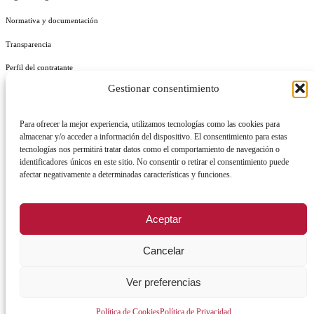
Normativa y documentación
Transparencia
Perfil del contratante
Gestionar consentimiento
Plan de Medidas Antifraude
Identidad Corporativa
Para ofrecer la mejor experiencia, utilizamos tecnologías como las cookies para
almacenar y/o acceder a información del dispositivo. El consentimiento para estas
tecnologías nos permitirá tratar datos como el comportamiento de navegación o
identificadores únicos en este sitio. No consentir o retirar el consentimiento puede
afectar negativamente a determinadas características y funciones.
AVISO LEGAL
POLÍTICA DE PRIVACIDAD
POLÍTICA DE COOKIES
Aceptar
POLÍTICA DE SEGURIDAD
REGISTRO DE ACTIVIDADES DE TRATAMIENTO
Cancelar
Ver preferencias
Facebook
X
Instagram
YouTu
Política de Cookies
Política de Privacidad