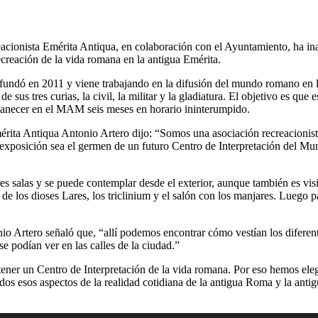
acionista Emérita Antiqua, en colaboración con el Ayuntamiento, ha i
ecreación de la vida romana en la antigua Emérita.
fundó en 2011 y viene trabajando en la difusión del mundo romano en 
de sus tres curias, la civil, la militar y la gladiatura. El objetivo es qu
necer en el MAM seis meses en horario ininterumpido.
érita Antiqua Antonio Artero dijo: “Somos una asociación recreacioni
xposición sea el germen de un futuro Centro de Interpretación del Mu
es salas y se puede contemplar desde el exterior, aunque también es vis
r de los dioses Lares, los triclinium y el salón con los manjares. Luego
nio Artero señaló que, “allí podemos encontrar cómo vestían los diferent
se podían ver en las calles de la ciudad.”
tener un Centro de Interpretación de la vida romana. Por eso hemos eleg
dos esos aspectos de la realidad cotidiana de la antigua Roma y la anti