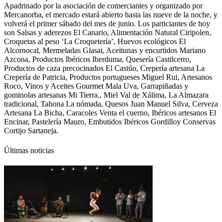
Apadrinado por la asociación de comerciantes y organizado por
Mercanorba, el mercado estará abierto hasta las nueve de la noche, y
volverá el primer sábado del mes de junio. Los particiantes de hoy
son Salsas y aderezos El Canario, Alimentación Natural Ciripolen,
Croquetas al peso ‘La Croquetería’, Huevos ecológicos El
Alcornocal, Mermeladas Glasai, Aceitunas y encurtidos Mariano
Azcona, Productos Ibéricos Iberduma, Quesería Castilcerro,
Productos de caza precocinados El Castúo, Crepería artesana La
Crepería de Patricia, Productos portugueses Miguel Rui, Artesanos
Roco, Vinos y Aceites Gourmet Mala Uva, Garrapiñadas y
gominolas artesanas Mi Tierra., Miel Val de Xálima, La Almazara
tradicional, Tahona La nómada, Quesos Juan Manuel Silva, Cerveza
Artesana La Bicha, Caracoles Venta el cuerno, Ibéricos artesanos El
Encinar, Pastelería Mauro, Embutidos Ibéricos Gordilloy Conservas
Cortijo Sartaneja.
Últimas noticias