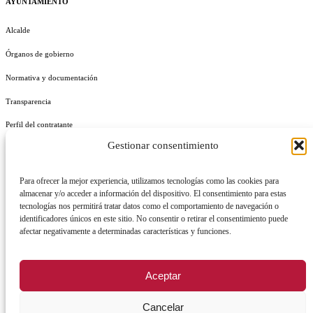
AYUNTAMIENTO
Alcalde
Órganos de gobierno
Normativa y documentación
Transparencia
Perfil del contratante
Gestionar consentimiento
Plan de Medidas Antifraude
Identidad Corporativa
Para ofrecer la mejor experiencia, utilizamos tecnologías como las cookies para
almacenar y/o acceder a información del dispositivo. El consentimiento para estas
tecnologías nos permitirá tratar datos como el comportamiento de navegación o
identificadores únicos en este sitio. No consentir o retirar el consentimiento puede
afectar negativamente a determinadas características y funciones.
AVISO LEGAL
POLÍTICA DE PRIVACIDAD
POLÍTICA DE COOKIES
Aceptar
POLÍTICA DE SEGURIDAD
REGISTRO DE ACTIVIDADES DE TRATAMIENTO
Cancelar