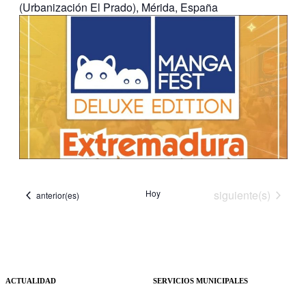
(Urbanización El Prado), Mérida, España
Eventos
Hoy
siguiente(s)
Eventos
anterior(es)
ACTUALIDAD
SERVICIOS MUNICIPALES