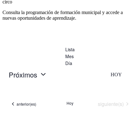
circo
Consulta la programación de formación municipal y accede a
nuevas oportunidades de aprendizaje.
Lista
Mes
Día
Próximos
HOY
Selecciona
la
fecha.
Eventos
Hoy
siguiente(s)
Eventos
anterior(es)