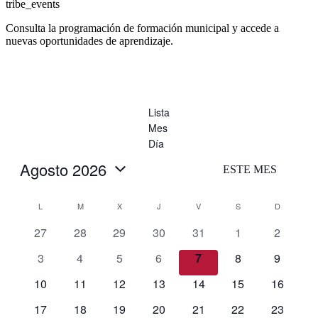
tribe_events
Consulta la programación de formación municipal y accede a
nuevas oportunidades de aprendizaje.
Lista
Mes
Día
Agosto 2026
ESTE MES
Selecciona
la
Calendario
L
LUNES
M
MARTES
X
MIÉRCOLES
J
JUEVES
V
VIERNES
S
SÁBADO
D
DOMING
fecha.
de
Eventos
0
0
0
0
0
0
0
27
28
29
30
31
1
2
eventos
eventos
eventos
eventos
eventos
eventos
eventos
0
0
0
0
0
0
0
3
4
5
6
7
8
9
eventos
eventos
eventos
eventos
eventos
eventos
eventos
0
0
0
0
0
0
0
10
11
12
13
14
15
16
eventos
eventos
eventos
eventos
eventos
eventos
eventos
0
0
0
0
0
0
0
17
18
19
20
21
22
23