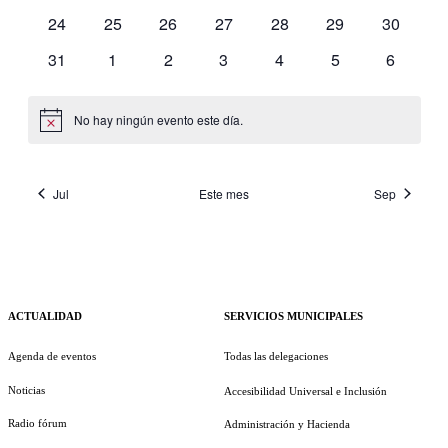
eventos
eventos
eventos
eventos
eventos
eventos
eventos
0
0
0
0
0
0
0
24
25
26
27
28
29
30
eventos
eventos
eventos
eventos
eventos
eventos
eventos
0
0
0
0
0
0
0
31
1
2
3
4
5
6
eventos
eventos
eventos
eventos
eventos
eventos
eventos
No hay ningún evento este día.
Aviso
Jul
Este mes
Sep
ACTUALIDAD
SERVICIOS MUNICIPALES
Agenda de eventos
Todas las delegaciones
Noticias
Accesibilidad Universal e Inclusión
Radio fórum
Administración y Hacienda