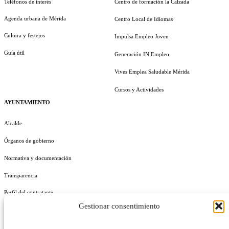
Teléfonos de interés
Centro de formación la Calzada
Agenda urbana de Mérida
Centro Local de Idiomas
Cultura y festejos
Impulsa Empleo Joven
Guía útil
Generación IN Empleo
Vives Emplea Saludable Mérida
Cursos y Actividades
AYUNTAMIENTO
Alcalde
Órganos de gobierno
Normativa y documentación
Transparencia
Perfil del contratante
Gestionar consentimiento
Plan de Medidas Antifraude
Identidad Corporativa