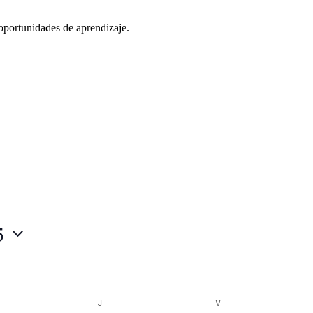
oportunidades de aprendizaje.
5
ÉRCOLES
J
JUEVES
V
VIERNES