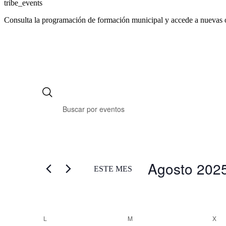
tribe_events
Consulta la programación de formación municipal y accede a nuevas 
Agosto 202
ESTE MES
Selecciona
la
fecha.
Calendario
L
LUNES
M
MARTES
X
MI