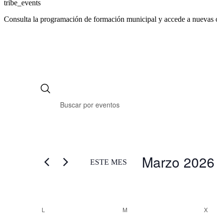
tribe_events
Consulta la programación de formación municipal y accede a nuevas 
Marzo 2026
ESTE MES
Selecciona
la
fecha.
Calendario
L
LUNES
M
MARTES
X
MI