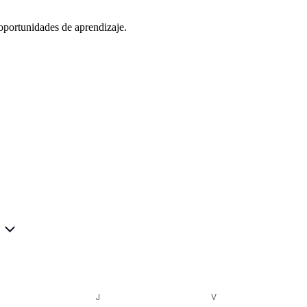
oportunidades de aprendizaje.
ÉRCOLES
J
JUEVES
V
VIERNES