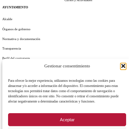
Cursos y Actividades
AYUNTAMIENTO
Alcalde
Órganos de gobierno
Normativa y documentación
Transparencia
Perfil del contratante
Gestionar consentimiento
Plan de Medidas Antifraude
Identidad Corporativa
Para ofrecer la mejor experiencia, utilizamos tecnologías como las cookies para
almacenar y/o acceder a información del dispositivo. El consentimiento para estas
tecnologías nos permitirá tratar datos como el comportamiento de navegación o
identificadores únicos en este sitio. No consentir o retirar el consentimiento puede
afectar negativamente a determinadas características y funciones.
AVISO LEGAL
POLÍTICA DE PRIVACIDAD
POLÍTICA DE COOKIES
Aceptar
POLÍTICA DE SEGURIDAD
REGISTRO DE ACTIVIDADES DE TRATAMIENTO