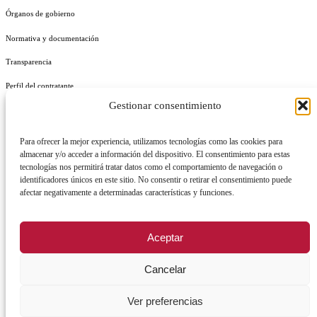
Órganos de gobierno
Normativa y documentación
Transparencia
Perfil del contratante
Gestionar consentimiento
Plan de Medidas Antifraude
Identidad Corporativa
Para ofrecer la mejor experiencia, utilizamos tecnologías como las cookies para
almacenar y/o acceder a información del dispositivo. El consentimiento para estas
tecnologías nos permitirá tratar datos como el comportamiento de navegación o
identificadores únicos en este sitio. No consentir o retirar el consentimiento puede
afectar negativamente a determinadas características y funciones.
AVISO LEGAL
POLÍTICA DE PRIVACIDAD
POLÍTICA DE COOKIES
Aceptar
POLÍTICA DE SEGURIDAD
REGISTRO DE ACTIVIDADES DE TRATAMIENTO
Cancelar
Ver preferencias
Facebook
X
Instagram
YouTu