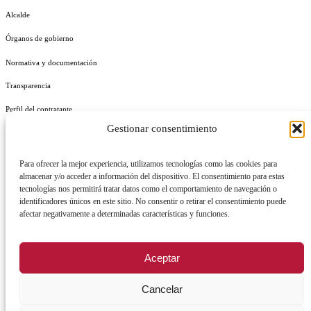
Alcalde
Órganos de gobierno
Normativa y documentación
Transparencia
Perfil del contratante
Gestionar consentimiento
Plan de Medidas Antifraude
Identidad Corporativa
Para ofrecer la mejor experiencia, utilizamos tecnologías como las cookies para
almacenar y/o acceder a información del dispositivo. El consentimiento para estas
tecnologías nos permitirá tratar datos como el comportamiento de navegación o
identificadores únicos en este sitio. No consentir o retirar el consentimiento puede
afectar negativamente a determinadas características y funciones.
AVISO LEGAL
POLÍTICA DE PRIVACIDAD
POLÍTICA DE COOKIES
Aceptar
POLÍTICA DE SEGURIDAD
REGISTRO DE ACTIVIDADES DE TRATAMIENTO
Cancelar