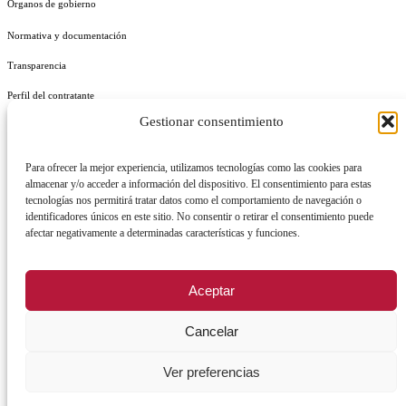
Órganos de gobierno
Normativa y documentación
Transparencia
Perfil del contratante
Gestionar consentimiento
Plan de Medidas Antifraude
Identidad Corporativa
Para ofrecer la mejor experiencia, utilizamos tecnologías como las cookies para
almacenar y/o acceder a información del dispositivo. El consentimiento para estas
tecnologías nos permitirá tratar datos como el comportamiento de navegación o
identificadores únicos en este sitio. No consentir o retirar el consentimiento puede
afectar negativamente a determinadas características y funciones.
AVISO LEGAL
POLÍTICA DE PRIVACIDAD
POLÍTICA DE COOKIES
Aceptar
POLÍTICA DE SEGURIDAD
REGISTRO DE ACTIVIDADES DE TRATAMIENTO
Cancelar
Ver preferencias
Facebook
X
Instagram
YouTu