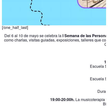
[/one_half_last]
Del 6 al 10 de mayo se celebra la
I Semana de las Person
como charlas, visitas guiadas, exposiciones, talleres que con
Or
10
Escuela Su
Escuela Su
Duran
19:00-20:00h.
La musicoterapia t
Bi