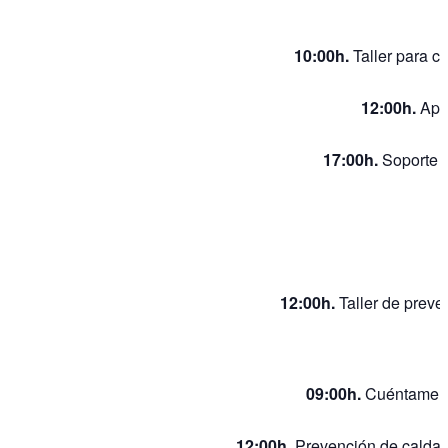
10:00h.
Taller para c
12:00h.
Apre
17:00h.
Soporte v
12:00h.
Taller de preve
09:00h.
Cuéntame tu
12:00h.
Prevención de caldas