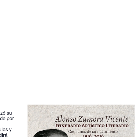
nzó su
 de por
ulos y
dirá