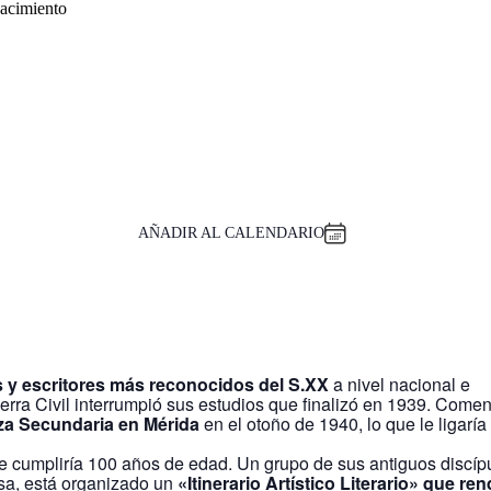
nacimiento
AÑADIR AL CALENDARIO
s y escritores más reconocidos del S.XX
a nivel nacional e
uerra Civil interrumpió sus estudios que finalizó en 1939. Come
za Secundaria en Mérida
en el otoño de 1940, lo que le ligaría
e cumpliría 100 años de edad. Un grupo de sus antiguos discíp
sa, está organizado un
«Itinerario Artístico Literario» que ren