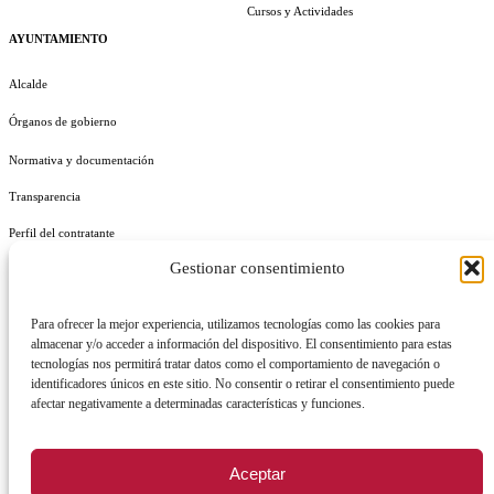
Cursos y Actividades
AYUNTAMIENTO
Alcalde
Órganos de gobierno
Normativa y documentación
Transparencia
Perfil del contratante
Gestionar consentimiento
Plan de Medidas Antifraude
Identidad Corporativa
Para ofrecer la mejor experiencia, utilizamos tecnologías como las cookies para
almacenar y/o acceder a información del dispositivo. El consentimiento para estas
tecnologías nos permitirá tratar datos como el comportamiento de navegación o
identificadores únicos en este sitio. No consentir o retirar el consentimiento puede
afectar negativamente a determinadas características y funciones.
AVISO LEGAL
POLÍTICA DE PRIVACIDAD
POLÍTICA DE COOKIES
Aceptar
POLÍTICA DE SEGURIDAD
REGISTRO DE ACTIVIDADES DE TRATAMIENTO