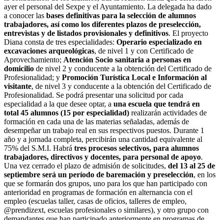
ayer el personal del Sexpe y el Ayuntamiento. La delegada ha dado
a conocer las
bases definitivas para la selección de alumnos
trabajadores, así como los diferentes plazos de preselección,
entrevistas y de listados provisionales y definitivos
. El proyecto
Diana consta de tres especialidades:
Operario especializado en
excavaciones arqueológicas
, de nivel 1 y con Certificado de
Aprovechamiento;
Atención Socio sanitaria a personas en
domicilio
de nivel 2 y conducente a la obtención del Certificado de
Profesionalidad; y
Promoción Turística Local e Información al
visitante
, de nivel 3 y conducente a la obtención del Certificado de
Profesionalidad. Se podrá presentar una solicitud por cada
especialidad a la que desee optar, a
una escuela que tendrá en
total 45 alumnos (15 por especialidad)
realizarán actividades de
formación en cada una de las materias señaladas, además de
desempeñar un trabajo real en sus respectivos puestos. Durante 1
año y a jornada completa, percibirán una cantidad equivalente al
75% del S.M.I. Habrá
tres procesos selectivos, para alumnos
trabajadores, directivos y docentes, para personal de apoyo
.
Una vez cerrado el plazo de admisión de solicitudes,
del 13 al 25 de
septiembre será un período de baremación y preselección
, en los
que se formarán dos grupos, uno para los que han participado con
anterioridad en programas de formación en alternancia con el
empleo (escuelas taller, casas de oficios, talleres de empleo,
@prendizext, escuelas profesionales o similares), y otro grupo con
demandantes que han participado anteriormente en programas de