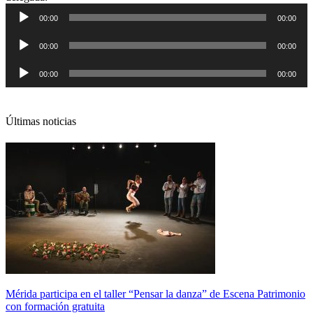
de
00:00
00:00
audio
Reproductor
00:00
00:00
de
audio
Reproductor
00:00
00:00
de
audio
Últimas noticias
Mérida participa en el taller “Pensar la danza” de Escena Patrimonio
con formación gratuita