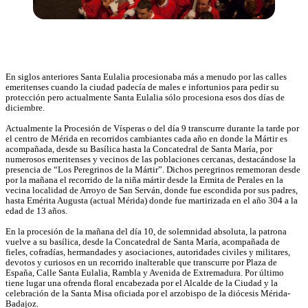
En siglos anteriores Santa Eulalia procesionaba más a menudo por las calles
emeritenses cuando la ciudad padecía de males e infortunios para pedir su
protección pero actualmente Santa Eulalia sólo procesiona esos dos días de
diciembre.
Actualmente la Procesión de Vísperas o del día 9 transcurre durante la tarde por
el centro de Mérida en recorridos cambiantes cada año en donde la Mártir es
acompañada, desde su Basílica hasta la Concatedral de Santa María, por
numerosos emeritenses y vecinos de las poblaciones cercanas, destacándose la
presencia de “Los Peregrinos de la Mártir”. Dichos peregrinos rememoran desde
por la mañana el recorrido de la niña mártir desde la Ermita de Perales en la
vecina localidad de Arroyo de San Serván, donde fue escondida por sus padres,
hasta Emérita Augusta (actual Mérida) donde fue martirizada en el año 304 a la
edad de 13 años.
En la procesión de la mañana del día 10, de solemnidad absoluta, la patrona
vuelve a su basílica, desde la Concatedral de Santa María, acompañada de
fieles, cofradías, hermandades y asociaciones, autoridades civiles y militares,
devotos y curiosos en un recorrido inalterable que transcurre por Plaza de
España, Calle Santa Eulalia, Rambla y Avenida de Extremadura. Por último
tiene lugar una ofrenda floral encabezada por el Alcalde de la Ciudad y la
celebración de la Santa Misa oficiada por el arzobispo de la diócesis Mérida-
Badajoz.