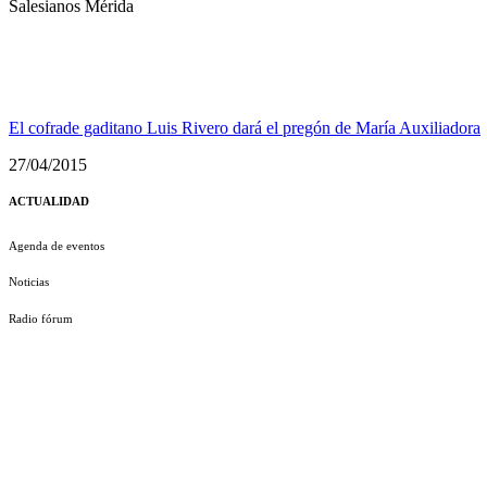
Salesianos Mérida
El cofrade gaditano Luis Rivero dará el pregón de María Auxiliadora
27/04/2015
ACTUALIDAD
Agenda de eventos
Noticias
Radio fórum