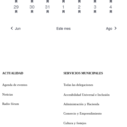
eventos
eventos
eventos
eventos
eventos
eventos
eventos
evento
evento
evento
evento
evento
evento
eventos
1
destacado
tiene
1
destacado
tiene
1
destacado
tiene
1
destacado
tiene
1
destacado
tiene
1
destacado
tiene
2
destacad
tiene
29
30
31
1
2
3
4
eventos
eventos
eventos
eventos
eventos
eventos
eventos
evento
evento
evento
evento
evento
evento
eventos
destacado
destacado
destacado
destacado
destacado
destacado
destacad
Jun
Este mes
Ago
ACTUALIDAD
SERVICIOS MUNICIPALES
Agenda de eventos
Todas las delegaciones
Noticias
Accesibilidad Universal e Inclusión
Radio fórum
Administración y Hacienda
Comercio y Emprendimiento
Cultura y festejos