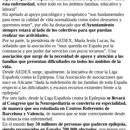
esta enfermedad
, sobre todo en los ámbitos familiar, educativo y
laboral”.
Ha apelado al apoyo psicológico y terapéutico “son fundamentales
para tener la calidad de vida normalizada como todos deseamos y
queremos tener”, por ello ha destacado que
el Ayuntamiento
siempre estará al lado de los colectivos para que puedan
realizar sus actividades.
Por su parte, la presidenta de AEDEX, María Jesús Lucas, ha
señalado que la asociación es “muy querida en España por la
constancia y por poder dar servicios con pocos recursos”. Una
asociación que surge de la necesidad de apoyo y atención a las
familias que presentan dificultades en todos los ámbitos de la
vida.
Desde AEDEX surge, igualmente, la iniciativa de crear la Liga
Española contra la Epilepsia. Una Asociación de asociaciones que
nace en Alicante “dada la indefensión de las familias de toda España
respecto a las dificultades y escasos recursos existentes frente a la
epilepsia”.
Por otro lado, desde la Liga Española contra la Epilepsia
se llevará
al Congreso que la Neuropediatría se convierta en especialidad,
de manera que sea estudiada en Centros Referentes de
Barcelona y Valencia
, de manera que se trate correctamente desde
la infancia esta enfermedad.
En el mundo
hay 50 millones de personas que padecen epilepsia,
siendo reconocidos en España 700.000 afectados
, que tienen una