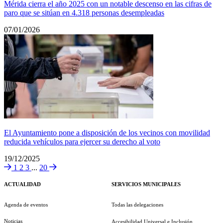
Mérida cierra el año 2025 con un notable descenso en las cifras de
paro que se sitúan en 4.318 personas desempleadas
07/01/2026
El Ayuntamiento pone a disposición de los vecinos con movilidad
reducida vehículos para ejercer su derecho al voto
19/12/2025
1
2
3
...
20
ACTUALIDAD
SERVICIOS MUNICIPALES
Agenda de eventos
Todas las delegaciones
Noticias
Accesibilidad Universal e Inclusión