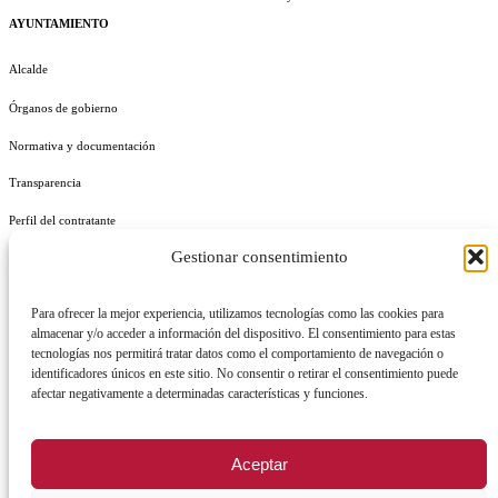
AYUNTAMIENTO
Alcalde
Órganos de gobierno
Normativa y documentación
Transparencia
Perfil del contratante
Gestionar consentimiento
Plan de Medidas Antifraude
Identidad Corporativa
Para ofrecer la mejor experiencia, utilizamos tecnologías como las cookies para
almacenar y/o acceder a información del dispositivo. El consentimiento para estas
tecnologías nos permitirá tratar datos como el comportamiento de navegación o
identificadores únicos en este sitio. No consentir o retirar el consentimiento puede
afectar negativamente a determinadas características y funciones.
AVISO LEGAL
POLÍTICA DE PRIVACIDAD
POLÍTICA DE COOKIES
Aceptar
POLÍTICA DE SEGURIDAD
REGISTRO DE ACTIVIDADES DE TRATAMIENTO