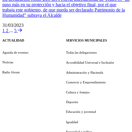
paso más en su protección y hacia el objetivo final, por el que
trabaja este gobierno, de que pueda ser declarado Patrimonio de la
Humanidad” subraya el Alcalde
31/03/2023
1
2
...
5
ACTUALIDAD
SERVICIOS MUNICIPALES
Agenda de eventos
Todas las delegaciones
Noticias
Accesibilidad Universal e Inclusión
Radio fórum
Administración y Hacienda
Comercio y Emprendimiento
Cultura y festejos
Deportes
Educación y juventud
Igualdad
Seguridad y tráfico