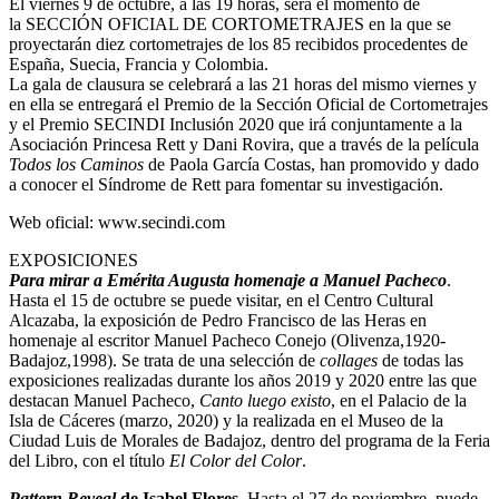
El viernes 9 de octubre, a las 19 horas, será el momento de
la SECCIÓN OFICIAL DE CORTOMETRAJES en la que se
proyectarán diez cortometrajes de los 85 recibidos procedentes de
España, Suecia, Francia y Colombia.
La gala de clausura se celebrará a las 21 horas del mismo viernes y
en ella se entregará el Premio de la Sección Oficial de Cortometrajes
y el Premio SECINDI Inclusión 2020 que irá conjuntamente a la
Asociación Princesa Rett y Dani Rovira, que a través de la película
Todos los Caminos
de Paola García Costas, han promovido y dado
a conocer el Síndrome de Rett para fomentar su investigación.
Web oficial:
www.secindi.com
EXPOSICIONES
Para mirar a Emérita Augusta homenaje a Manuel Pacheco
.
Hasta el 15 de octubre se puede visitar, en el Centro Cultural
Alcazaba, la exposición de Pedro Francisco de las Heras en
homenaje al escritor Manuel Pacheco Conejo (Olivenza,1920-
Badajoz,1998). Se trata de una selección de
collages
de todas las
exposiciones realizadas durante los años 2019 y 2020 entre las que
destacan Manuel Pacheco,
Canto luego existo
, en el Palacio de la
Isla de Cáceres (marzo, 2020) y la realizada en el Museo de la
Ciudad Luis de Morales de Badajoz, dentro del programa de la Feria
del Libro, con el título
El Color del Color
.
Pattern Reveal
de Isabel Flores
. Hasta el 27 de noviembre, puede