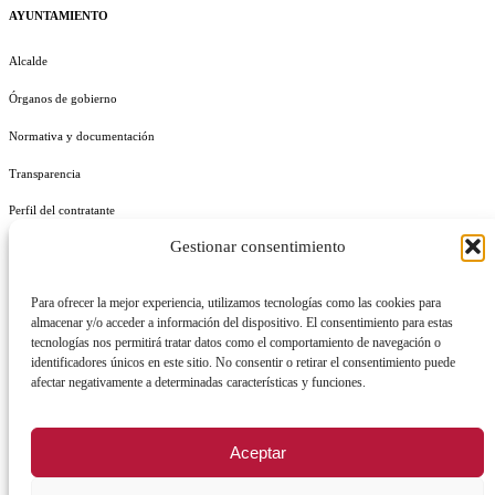
AYUNTAMIENTO
Alcalde
Órganos de gobierno
Normativa y documentación
Transparencia
Perfil del contratante
Gestionar consentimiento
Plan de Medidas Antifraude
Identidad Corporativa
Para ofrecer la mejor experiencia, utilizamos tecnologías como las cookies para
almacenar y/o acceder a información del dispositivo. El consentimiento para estas
tecnologías nos permitirá tratar datos como el comportamiento de navegación o
identificadores únicos en este sitio. No consentir o retirar el consentimiento puede
afectar negativamente a determinadas características y funciones.
AVISO LEGAL
POLÍTICA DE PRIVACIDAD
POLÍTICA DE COOKIES
Aceptar
POLÍTICA DE SEGURIDAD
REGISTRO DE ACTIVIDADES DE TRATAMIENTO