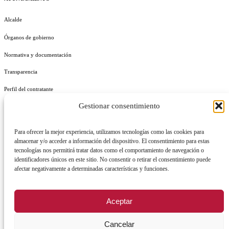
Alcalde
Órganos de gobierno
Normativa y documentación
Transparencia
Perfil del contratante
Gestionar consentimiento
Plan de Medidas Antifraude
Identidad Corporativa
Para ofrecer la mejor experiencia, utilizamos tecnologías como las cookies para
almacenar y/o acceder a información del dispositivo. El consentimiento para estas
tecnologías nos permitirá tratar datos como el comportamiento de navegación o
identificadores únicos en este sitio. No consentir o retirar el consentimiento puede
afectar negativamente a determinadas características y funciones.
AVISO LEGAL
POLÍTICA DE PRIVACIDAD
POLÍTICA DE COOKIES
Aceptar
POLÍTICA DE SEGURIDAD
REGISTRO DE ACTIVIDADES DE TRATAMIENTO
Cancelar